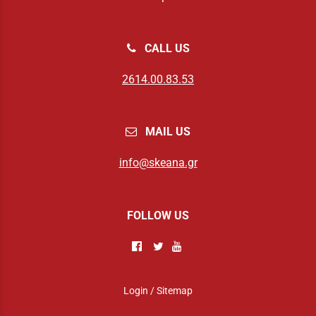
CALL US
2614.00.83.53
MAIL US
info@skeana.gr
FOLLOW US
Login
/
Sitemap