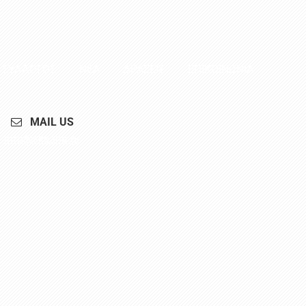
 ΣΥΛΛΟΓΟΣ
ΝΕΑ
ΔΡΑΣΕΙΣ
ΕΠΙΚΟΙΝΩΝΙΑ
MAIL US
info@skeana.gr