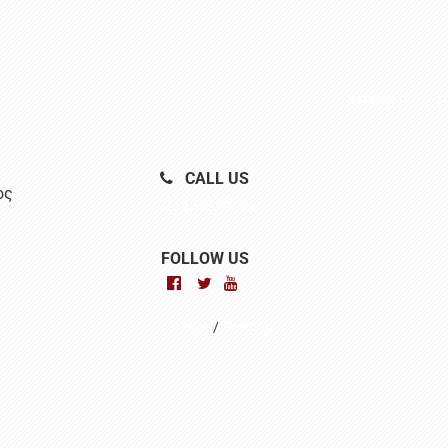
ΑΡΧΙΚΗ
Ο
CALL US
ος
2614.00.83.53
FOLLOW US
Login
/
Sitemap